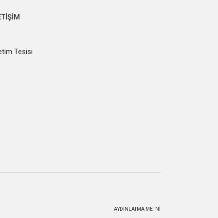
ETIŞIM
etim Tesisi
AYDINLATMA METNI