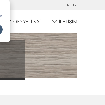
EN
TR
d
cs
EMPRENYELI KAĞIT
İLETIŞIM