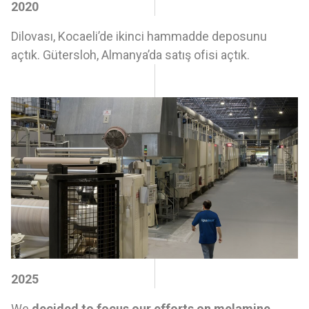
2020
Dilovası, Kocaeli’de ikinci hammadde deposunu
açtık.
Gütersloh, Almanya’da satış ofisi açtık.
2025
We
decided to focus our efforts on melamine