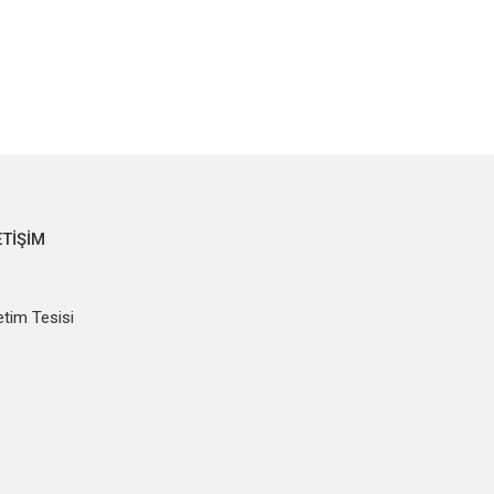
ETIŞIM
etim Tesisi