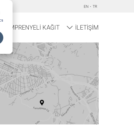
EN
TR
d
cs
EMPRENYELI KAĞIT
İLETIŞIM